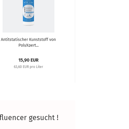
Antitstatischer Kunststoff von
Antitstatischer Kun
PolyXpert...
PolyXpert.
15,90 EUR
19,90 E
63,60 EUR pro Liter
39,80 EUR pro 
fluencer gesucht !