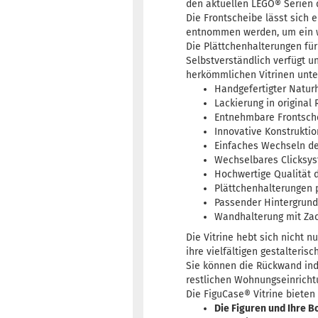
den aktuellen LEGO® Serien d
Die Frontscheibe lässt sich
entnommen werden, um ein w
Die Plättchenhalterungen für d
Selbstverständlich verfügt u
herkömmlichen Vitrinen unte
Handgefertigter Natur
Lackierung in original
Entnehmbare Frontsche
Innovative Konstruktio
Einfaches Wechseln d
Wechselbares Clicksyst
Hochwertige Qualität 
Plättchenhalterungen 
Passender Hintergrund
Wandhalterung mit Zac
Die Vitrine hebt sich nicht 
ihre vielfältigen gestalteris
Sie können die Rückwand ind
restlichen Wohnungseinricht
Die FiguCase® Vitrine biete
Die Figuren und Ihre B