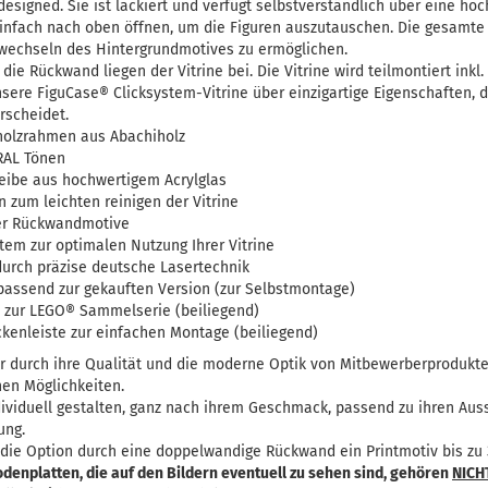
esigned. Sie ist lackiert und verfügt selbstverständlich über eine h
 einfach nach oben öffnen, um die Figuren auszutauschen. Die gesamt
echseln des Hintergrundmotives zu ermöglichen.
ie Rückwand liegen der Vitrine bei. Die Vitrine wird teilmontiert inkl. 
nsere FiguCase® Clicksystem-Vitrine über einzigartige Eigenschaften, d
rscheidet.
holzrahmen aus Abachiholz
 RAL Tönen
ibe aus hochwertigem Acrylglas
n zum leichten reinigen der Vitrine
er Rückwandmotive
em zur optimalen Nutzung Ihrer Vitrine
durch präzise deutsche Lasertechnik
passend zur gekauften Version (zur Selbstmontage)
 zur LEGO® Sammelserie (beiliegend)
kenleiste zur einfachen Montage (beiliegend)
nur durch ihre Qualität und die moderne Optik von Mitbewerberprodukt
chen Möglichkeiten.
ividuell gestalten, ganz nach ihrem Geschmack, passend zu ihren Aus
ung.
n die Option durch eine doppelwandige Rückwand ein Printmotiv bis zu
odenplatten, die auf den Bildern eventuell zu sehen sind, gehören
NICH