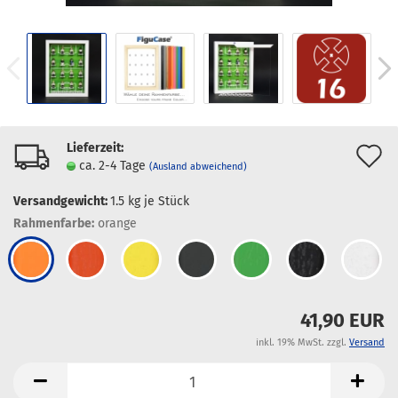
Lieferzeit:
A
ca. 2-4 Tage
(Ausland abweichend)
d
Versandgewicht:
1.5
kg je Stück
M
Rahmenfarbe:
orange
41,90 EUR
inkl. 19% MwSt. zzgl.
Versand