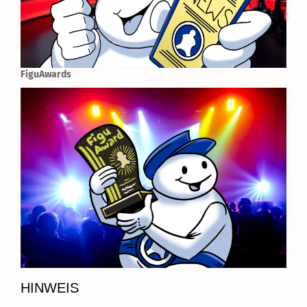
FiguAwards
HINWEIS