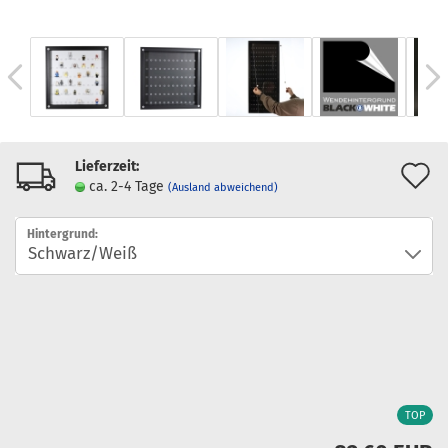
Lieferzeit:
A
ca. 2-4 Tage
(Ausland abweichend)
d
Hintergrund:
M
TOP