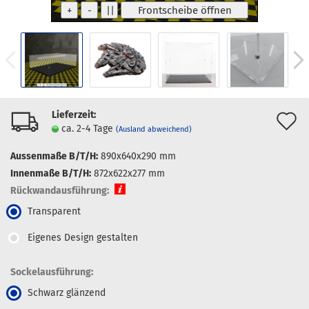
Lieferzeit:
A
ca. 2-4 Tage
(Ausland abweichend)
d
Aussenmaße B/T/H:
890x640x290 mm
M
Innenmaße B/T/H:
872x622x277 mm
Rückwandausführung:
Transparent
Eigenes Design gestalten
Sockelausführung:
Schwarz glänzend