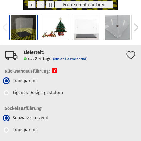
Lieferzeit:
A
ca. 2-4 Tage
(Ausland abweichend)
d
Rückwandausführung:
M
Transparent
Eigenes Design gestalten
Sockelausführung:
Schwarz glänzend
Transparent