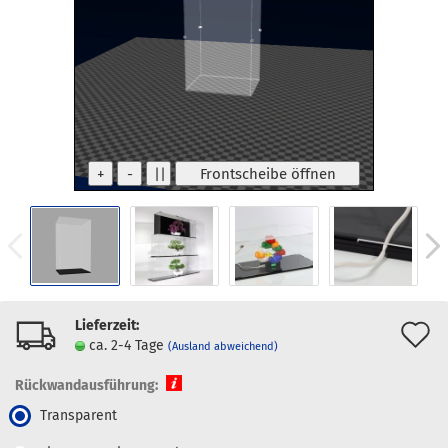
Lieferzeit:
A
ca. 2-4 Tage
(Ausland abweichend)
d
Rückwandausführung:
M
Transparent