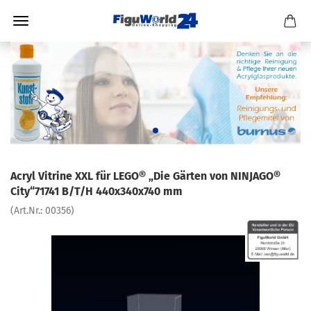
Acryl Vitrine XXL für LEGO® „Die Gärten von NINJAGO®
City“71741 B/T/H 440x340x740 mm
(Art.Nr.:
00356
)