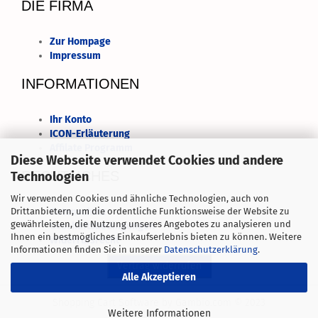
DIE FIRMA
Zur Hompage
Impressum
INFORMATIONEN
Ihr Konto
ICON-Erläuterung
Affilate Programm
Diese Webseite verwendet Cookies und andere
RECHTLICHES
Technologien
Wir verwenden Cookies und ähnliche Technologien, auch von
Datenschutz
Drittanbietern, um die ordentliche Funktionsweise der Website zu
gewährleisten, die Nutzung unseres Angebotes zu analysieren und
Geschäftsbedingungen
Ihnen ein bestmögliches Einkaufserlebnis bieten zu können. Weitere
Widerrufsrecht
Informationen finden Sie in unserer
Datenschutzerklärung
.
Alle Akzeptieren
Shopping Cart Software
by Gambio.com © 2023
Weitere Informationen