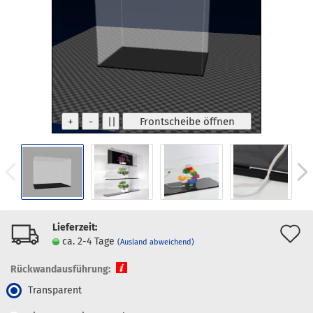
Lieferzeit:
A
ca. 2-4 Tage
(Ausland abweichend)
d
Rückwandausführung:
M
Transparent