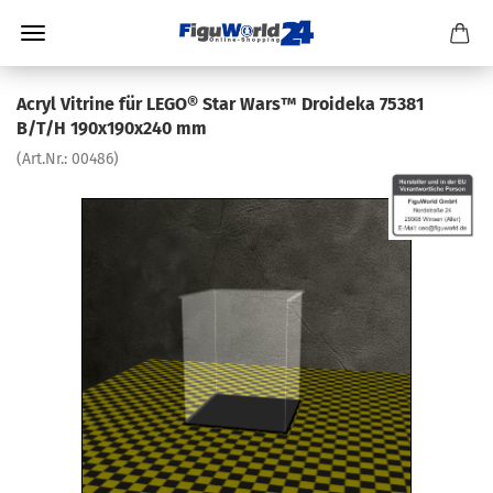
Acryl Vitrine für LEGO® Star Wars™ Droideka 75381
B/T/H 190x190x240 mm
(Art.Nr.:
00486
)