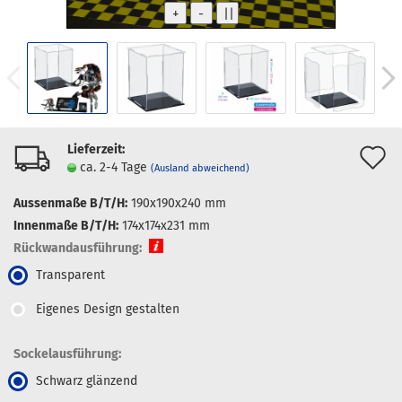
Lieferzeit:
A
ca. 2-4 Tage
(Ausland abweichend)
d
Aussenmaße B/T/H:
190x190x240 mm
M
Innenmaße B/T/H:
174x174x231 mm
Rückwandausführung:
Transparent
Eigenes Design gestalten
Sockelausführung:
Schwarz glänzend