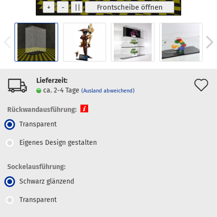
Lieferzeit:
A
ca. 2-4 Tage
(Ausland abweichend)
d
Rückwandausführung:
M
Transparent
Eigenes Design gestalten
Sockelausführung:
Schwarz glänzend
Transparent