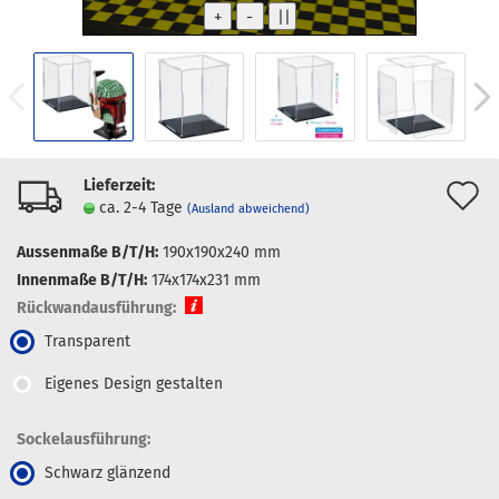
Lieferzeit:
A
ca. 2-4 Tage
(Ausland abweichend)
d
Aussenmaße B/T/H:
190x190x240 mm
M
Innenmaße B/T/H:
174x174x231 mm
Rückwandausführung:
Transparent
Eigenes Design gestalten
Sockelausführung:
Schwarz glänzend