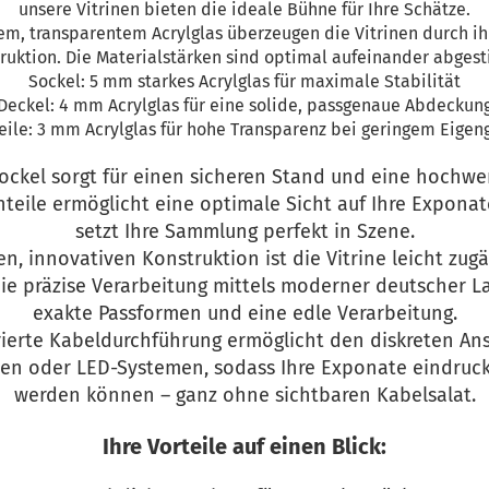
unsere Vitrinen bieten die ideale Bühne für Ihre Schätze.
em, transparentem Acrylglas überzeugen die Vitrinen durch ih
ruktion. Die Materialstärken sind optimal aufeinander abges
Sockel: 5 mm starkes Acrylglas für maximale Stabilität
Deckel: 4 mm Acrylglas für eine solide, passgenaue Abdeckun
eile: 3 mm Acrylglas für hohe Transparenz bei geringem Eigen
ckel sorgt für einen sicheren Stand und eine hochwert
nteile ermöglicht eine optimale Sicht auf Ihre Exponat
setzt Ihre Sammlung perfekt in Szene.
, innovativen Konstruktion ist die Vitrine leicht zu
Die präzise Verarbeitung mittels moderner deutscher L
exakte Passformen und eine edle Verarbeitung.
rierte Kabeldurchführung ermöglicht den diskreten An
n oder LED-Systemen, sodass Ihre Exponate eindrucks
werden können – ganz ohne sichtbaren Kabelsalat.
Ihre Vorteile auf einen Blick: