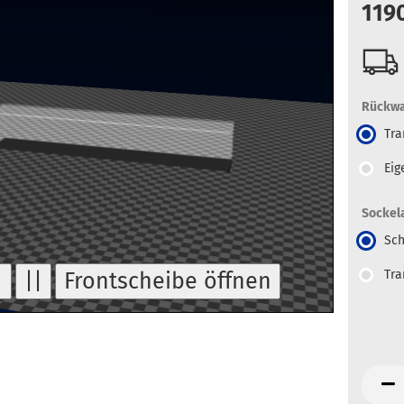
119
Rückwa
Tra
Eig
Sockel
Sch
Tra