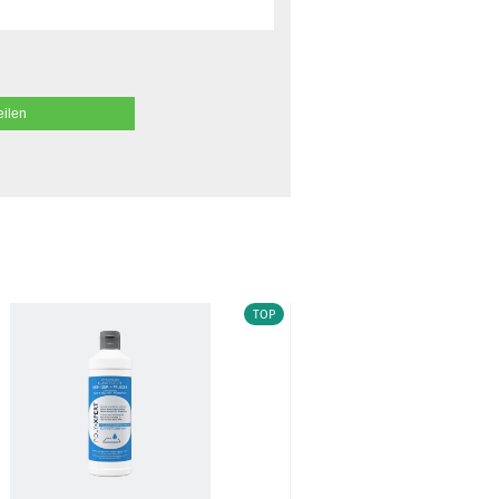
eilen
TOP