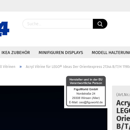
IKEA ZUBEHÖR
MINIFIGUREN DISPLAYS
MODELL HALTERUN
»
l Vitrinen
Acryl Vitrine für LEGO® Ideas Der Orientexpress 21344 B/T/H 119
Konto erstellen
(Art.Nr.
Passwort vergessen?
Acry
LEG
Ori
B/T