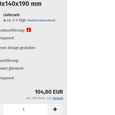
0x140x190 mm
Lieferzeit:
ca. 2-4 Tage
(Ausland abweichend)
ndausführung:
nsparent
enes Design gestalten
ausführung:
warz glänzend
nsparent
104,80 EUR
inkl. 19% MwSt. zzgl.
Versand