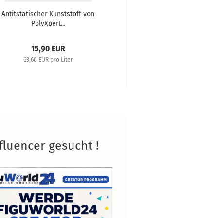
Antitstatischer Kunststoff von
Antitstatischer Kun
PolyXpert...
PolyXpert.
15,90 EUR
19,90 E
63,60 EUR pro Liter
39,80 EUR pro 
fluencer gesucht !