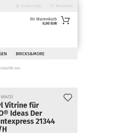
Kundenlogin
Merkzettel
Ihr Warenkorb
0,00 EUR
GEN
BRICKS&MORE
0x140x190 mm
Auf
:
00472
)
l Vitrine für
den
O® Ideas Der
Merkzettel
entexpress 21344
/H