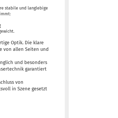
re stabile und langlebige
timmt:
g
gewicht.
ige Optik. Die klare
e von allen Seiten und
gänglich und besonders
asertechnik garantiert
schluss von
voll in Szene gesetzt