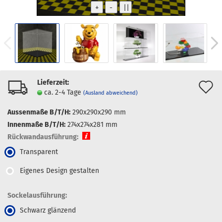
Lieferzeit:
A
ca. 2-4 Tage
(Ausland abweichend)
d
Aussenmaße B/T/H:
290x290x290 mm
M
Innenmaße B/T/H:
274x274x281 mm
Rückwandausführung:
Transparent
Eigenes Design gestalten
Sockelausführung:
Schwarz glänzend