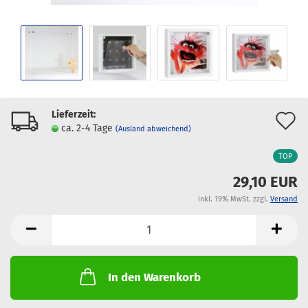
Lieferzeit:
A
ca. 2-4 Tage
(Ausland abweichend)
d
TOP
M
29,10 EUR
inkl. 19% MwSt. zzgl.
Versand
In den Warenkorb