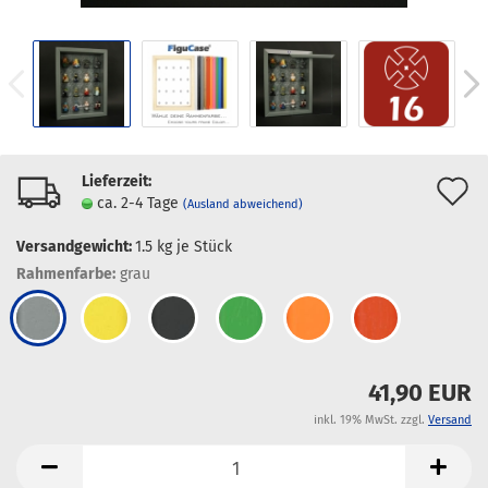
Lieferzeit:
A
ca. 2-4 Tage
(Ausland abweichend)
d
Versandgewicht:
1.5
kg je Stück
M
Rahmenfarbe:
grau
41,90 EUR
inkl. 19% MwSt. zzgl.
Versand