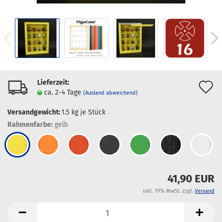
Lieferzeit:
A
ca. 2-4 Tage
(Ausland abweichend)
d
Versandgewicht:
1.5
kg je Stück
M
Rahmenfarbe:
gelb
41,90 EUR
inkl. 19% MwSt. zzgl.
Versand