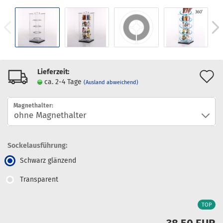
Lieferzeit:
A
ca. 2-4 Tage
(Ausland abweichend)
d
Magnethalter:
M
Sockelausführung:
Schwarz glänzend
Transparent
TOP